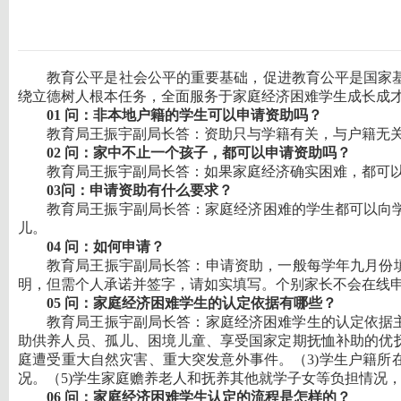
教育公平是社会公平的重要基础，促进教育公平是国家
绕立德树人根本任务，全面服务于家庭经济困难学生成长成
01 问：非本地户籍的学生可以申请资助吗？
教育局王振宇副局长答：资助只与学籍有关，与户籍无
02 问：家中不止一个孩子，都可以申请资助吗？
教育局王振宇副局长答：如果家庭经济确实困难，都可
03问：申请资助有什么要求？
教育局王振宇副局长答：家庭经济困难的学生都可以向
儿。
04 问：如何申请？
教育局王振宇副局长答：申请资助，一般每学年九月份填
明，但需个人承诺并签字，请如实填写。个别家长不会在线
05 问：家庭经济困难学生的认定依据有哪些？
教育局王振宇副局长答：家庭经济困难学生的认定依据
助供养人员、孤儿、困境儿童、享受国家定期抚恤补助的优
庭遭受重大自然灾害、重大突发意外事件。（3)学生户籍所
况。（5)学生家庭赡养老人和抚养其他就学子女等负担情况
06 问：家庭经济困难学生认定的流程是怎样的？